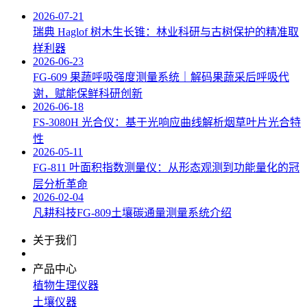
2026-07-21
瑞典 Haglof 树木生长锥：林业科研与古树保护的精准取
样利器
2026-06-23
FG-609 果蔬呼吸强度测量系统｜解码果蔬采后呼吸代
谢，赋能保鲜科研创新
2026-06-18
FS‑3080H 光合仪：基于光响应曲线解析烟草叶片光合特
性
2026-05-11
FG-811 叶面积指数测量仪：从形态观测到功能量化的冠
层分析革命
2026-02-04
‌‌凡耕科技FG-809土壤碳通量测量系统介绍
关于我们
产品中心
植物生理仪器
土壤仪器