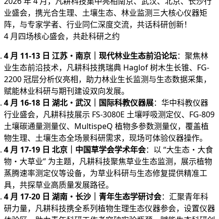
2026 年 4 月，凡耕科技集中亮相南京、武汉、北京、长沙行
业盛会，携光合生理、土壤生态、林业监测三大核心仪器矩
阵，与专家学者、行业同仁深度交流，共话科研创新！
4 月四场核心盛会，共赴科研之约
4 月 11-13 日 江苏・南京｜现代林业生态前沿论坛
：聚焦林
业生态前沿技术，凡耕科技携瑞典 Haglof 树木生长锥、FG-
2200 冠层分析仪亮相，助力林业生长监测与生态数据采集，
赋能林业科研与期刊建设双向发展。
4 月 16-18 日 湖北・武汉｜国际科教仪器展
：华中科教仪器
行业盛会，凡耕科技展示 FS-3080E 土壤呼吸测定仪、FG-809
土壤碳通量测量仪、MultispeQ 植物多参数测量仪，覆盖植
物生理、土壤生态全场景科研需求，现场可体验仪器操作。
4 月 17-19 日 北京｜中国草学会学术年会
：以 “大生态・大食
物・大草业” 为主题，凡耕科技聚焦草业生态监测，展示植物
蒸腾速率测定仪等设备，为草业科研与生态修复提供精准工
具，共探草业高质量发展路径。
4 月 17-20 日 湖南・长沙｜青年生态学研讨会
：汇聚青年科
研力量，凡耕科技携全系列植物生理生态仪器参会，设置仪器