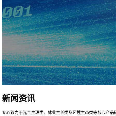
新闻资讯
专心致力于光合生理类、林业生长类及环境生态类等核心产品