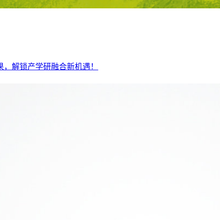
果，解锁产学研融合新机遇！