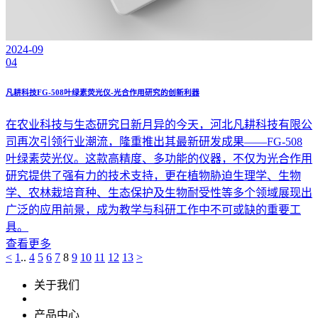
2024-09
04
​凡耕科技FG-508叶绿素荧光仪-光合作用研究的创新利器
在农业科技与生态研究日新月异的今天，河北凡耕科技有限公
司再次引领行业潮流，隆重推出其最新研发成果——FG-508
叶绿素荧光仪。这款高精度、多功能的仪器，不仅为光合作用
研究提供了强有力的技术支持，更在植物胁迫生理学、生物
学、农林栽培育种、生态保护及生物耐受性等多个领域展现出
广泛的应用前景，成为教学与科研工作中不可或缺的重要工
具。
查看更多
<
1
..
4
5
6
7
8
9
10
11
12
13
>
关于我们
产品中心